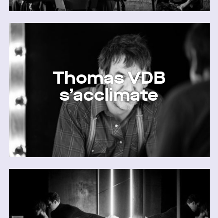
Thomas VDB
s’acclimate