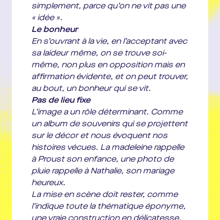
simplement, parce qu’on ne vit pas une
Crédits photos
Fabienne Rappenneau
« idée ».
Le bonheur
En s’ouvrant à la vie, en l’acceptant avec
sa laideur même, on se trouve soi-
même, non plus en opposition mais en
affirmation évidente, et on peut trouver,
au bout, un bonheur qui se vit.
Pas de lieu fixe
L’image a un rôle déterminant. Comme
un album de souvenirs qui se projettent
sur le décor et nous évoquent nos
histoires vécues. La madeleine rappelle
à Proust son enfance, une photo de
pluie rappelle à Nathalie, son mariage
heureux.
La mise en scène doit rester, comme
l’indique toute la thématique éponyme,
une vraie construction en délicatesse.