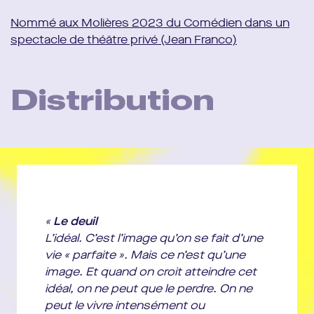
Nommé aux Molières 2023 du Comédien dans un
spectacle de théâtre privé (Jean Franco)
Distribution
D’après
La Délicatesse de David Foenkinos
Adaptation et mise en scène
Thierry Surace
Avec
Jean Franco (Molière 2020 du Comédien dans
un second rôle masculin), Sélène Assaf, Jérôme
Schoof
Scénographie
Bastien Forestier
«
Le deuil
Costumes
Chouchane Abello Tcherpachian
L’idéal. C’est l’image qu’on se fait d’une
Musique
Julien Gelas (création originale)
vie « parfaite ». Mais ce n’est qu’une
image. Et quand on croit atteindre cet
Production
A Mon Tour Prod, Compagnie Miranda, Pierrick
idéal, on ne peut que le perdre. On ne
Soutiens
Conseil régional SUD PACA, Conseil départemental des Alpes-Maritimes,
peut le vivre intensément ou
Ville de Nice