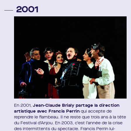
2001
En 2001,
Jean-Claude Brialy partage la direction
artistique avec Francis Perrin
qui accepte de
reprendre le flambeau. Il ne reste que trois ans à la tête
du Festival d’Anjou. En 2003, c’est l’année de la crise
des intermittents du spectacle. Francis Perrin lui-