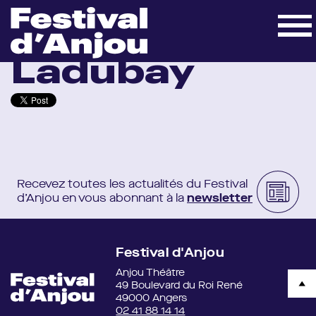
Accueil
»
Lieux
»
Bouvet Ladubay
Bouvet
Ladubay
Recevez toutes les actualités du Festival
d’Anjou en vous abonnant à la
newsletter
Festival d'Anjou
Anjou Théâtre
49 Boulevard du Roi René
49000 Angers
02 41 88 14 14