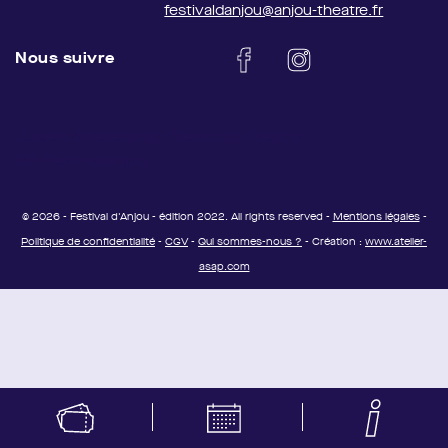
festivaldanjou@anjou-theatre.fr
Nous suivre
/Users/atelierasap/Desktop/Repos
Git/festivalanjou
© 2026 - Festival d'Anjou - édition 2022. All rights reserved -
Mentions légales
-
Politique de confidentialité
-
CGV
-
Qui sommes-nous ?
- Création :
www.atelier-
asap.com