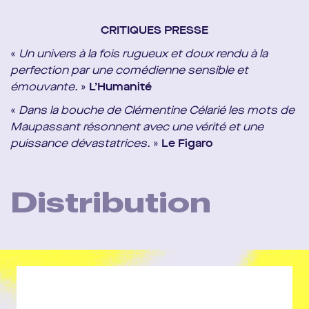
CRITIQUES PRESSE
«
Un univers à la fois rugueux et doux rendu à la
perfection par une comédienne sensible et
émouvante.
»
L’Humanité
«
Dans la bouche de Clémentine Célarié les mots de
Maupassant résonnent avec une vérité et une
puissance dévastatrices.
»
Le Figaro
Distribution
D’après l’œuvre de Guy de Maupassant
Mise en scène
Arnaud Denis
Avec
Clémentine Célarié
Assistante
Bérénice Boccara
Scénographie
Hermann Batz