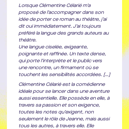
Création lumière
s Denis Koransky
Lorsque Clémentine Célarié m’a
Musique
Carl Heibert et Abraham Diallo
proposé de l’accompagner dans son
idée de porter ce roman au théâtre, j’ai
Crédits photos
: Photolot
dit oui immédiatement. J’ai toujours
préféré la langue des grands auteurs au
théâtre.
Une langue ciselée, exigeante,
poignante et raffinée. Un texte dense,
qui porte l’interprète et le public vers
une rencontre, un firmament où se
touchent les sensibilités accordées. […]
Clémentine Célarié est la comédienne
idéale pour se lancer dans une aventure
aussi essentielle. Elle possède en elle, à
travers sa passion et son exigence,
toutes les notes qu’exigent, non
seulement le rôle de Jeanne, mais aussi
tous les autres, à travers elle. Elle