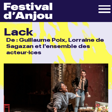
Lack
De : Guillaume Poix, Lorraine de
Sagazan et l'ensemble des
acteur·ices