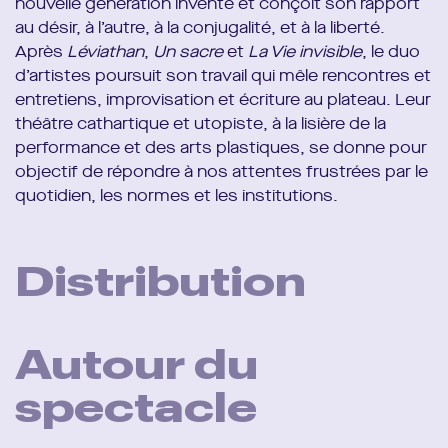
nouvelle génération invente et conçoit son rapport
au désir, à l’autre, à la conjugalité, et à la liberté.
Après
Léviathan
,
Un sacre
et
La Vie invisible
, le duo
d’artistes poursuit son travail qui mêle rencontres et
entretiens, improvisation et écriture au plateau. Leur
théâtre cathartique et utopiste, à la lisière de la
performance et des arts plastiques, se donne pour
objectif de répondre à nos attentes frustrées par le
quotidien, les normes et les institutions.
Distribution
Une pièce de
Guillaume Poix, Lorraine de Sagazan et
l’ensemble des acteur·ices
Autour du
Conception et mise en scène
Lorraine de Sagazan
spectacle
Avec
Fareen Aslam, Aymen Bouchou, Marine
Gramond, Mélo Lauret, Vincent Pacaud, Naïsha
Randrianasolo, Nemo Schiffman et Kim Verschueren