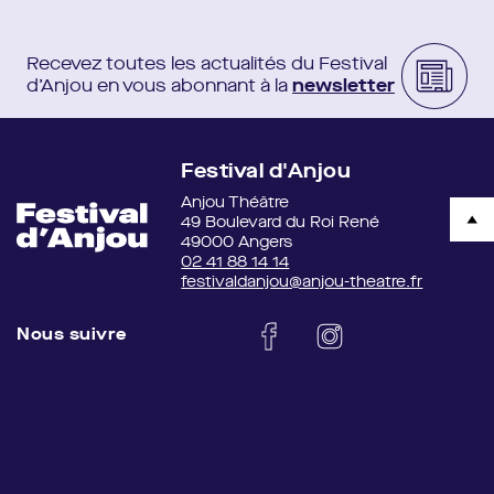
Lumière
Coralie Pacreau
Son
Hippolyte Leblanc
Recevez toutes les actualités du Festival
Vidéo
Manon Sabatier
d’Anjou en vous abonnant à la
newsletter
Musique
Samuel Hecker
Diffusion
Thomas Perriau-Bébon
Créé en 2022 au festival (Des)Illusion au Monfort Théâtre
Festival d'Anjou
Production
Compagnie Je t’embrasse bien
Anjou Théâtre
Soutien Théâtre Monfort, Festival Fragments, Salmanazar
49 Boulevard du Roi René
49000 Angers
Administratrice de production Virginie Hammel / Le Petit Bureau
02 41 88 14 14
festivaldanjou@anjou-theatre.fr
Crédits photos
Christophe Raynaud de Lage
Nous suivre
/Users/atelierasap/Desktop/Repos
Git/festivalanjou