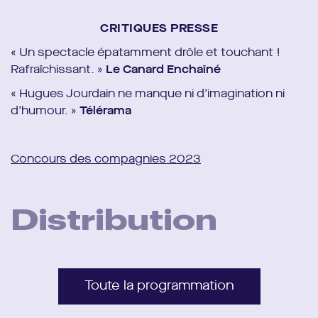
CRITIQUES PRESSE
« Un spectacle épatamment drôle et touchant !
Rafraîchissant. »
Le Canard Enchaîné
« Hugues Jourdain ne manque ni d’imagination ni
d’humour. »
Télérama
Concours des compagnies 2023
Distribution
Texte
Hugues Jourdain
Mise en scène
Hugues Jourdain
Avec
Salomé Diénis-Meulien, Charlie Fabert et
Toute la programmation
Hugues Jourdain
Avec la voix
de Roxanne Roux