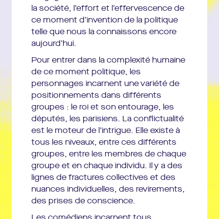
Dramaturgie :
Marion Boudier
la société, l’effort et l’effervescence de
Collaboration artistique :
Marie Piemontese, Philippe
ce moment d’invention de la politique
Carbonneaux
telle que nous la connaissons encore
Conseiller historique :
Guillaume Mazeau
aujourd’hui.
Assistant dramaturgie et documentation :
Guillaume
Pour entrer dans la complexité humaine
Lambert
de ce moment politique, les
Assistants Forces vives :
David Charier, Lucia Trotta
personnages incarnent une variété de
Assistante à la mise en scène :
Lucia Trotta
positionnements dans différents
Direction technique :
Emmanuel Abate
groupes : le roi et son entourage, les
Construction décors :
Ateliers de Nanterre-
députés, les parisiens. La conflictualité
Amandiers
est le moteur de l’intrigue. Elle existe à
Construction mobilier
: Thomas Ramon – Artom
tous les niveaux, entre ces différents
groupes, entre les membres de chaque
Régie lumière
: Julien Chatenet ou Gwendal Malard
groupe et en chaque individu. Il y a des
Régie son :
Grégoire Leymarie ou Philippe Perrin
lignes de fractures collectives et des
Régie plateau :
Jean-Pierre Costanziello ou Ludovic
nuances individuelles, des revirements,
Velon, Mathieu Mironnet, Pierre-Yves Le Borgne
des prises de conscience.
Habilleuses :
Claire Lezer ou Siegrid Petit-Imbert,
Lise Crétiaux
Les comédiens incarnent tous