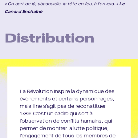
« On sort de là, abasourdis, la tête en feu, à l’envers. »
Le
Canard Enchaîné
Distribution
Comédiens :
Saadia Bentaïeb, Agnès Berthon,
Yannick Choirat, Eric Feldman, Philippe Frécon, Yvain
Juillard, Anthony Moreau, Ruth Olaizola, Gérard
Potier, Anne Rotger, David Sighicelli, Maxime
Tshibangu, Simon Verjans, Bogdan Zamfir.
Scénographie et lumière :
Eric Soyer
La Révolution inspire la dynamique des
Costumes et recherches visuelles :
Isabelle Deffin
événements et certains personnages,
Son :
François Leymarie
mais il ne s’agit pas de reconstituer
1789. C’est un cadre qui sert à
Recherche musicale :
Gilles Rico
l’observation de conflits humains, qui
Recherche sonore et spatialisation :
Grégoire
permet de montrer la lutte politique,
Leymarie et Manuel Poletti (MusicUnit/ Ircam)
l’engagement de tous les membres de