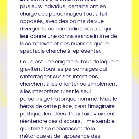
Electricien :
Laurent Berger
plusieurs individus, certains ont en
charge des personnages tout à fait
PRODUCTION : Compagnie Louis Brouillard
opposés, avec des points de vue
COPRODUCTION : Nanterre-Amandiers/Centre Dramatique
divergents ou contradictoires, ce qui
National, Le MANEGE-MONS/Scène transfrontalière de création et
leur donne une connaissance intime de
de diffusion, Mons 2015/Capitale européenne de la Culture,
la complexité et des nuances que le
Théâtre National/Bruxelles, ESACT/Liège, Les Théâtres de la Ville
spectacle cherche à représenter.
de Luxembourg, MC2/Maison de la Culture de Grenoble, La
Louis est une énigme autour de laquelle
Filature/Scène nationale de Mulhouse, Espace Malraux/Scène
gravitent tous les personnages qui
nationale de Chambéry et de la Savoie, Théâtre du Nord/CDN Lille-
s’interrogent sur ses intentions,
Tourcoing-Nord-Pas-de-Calais, FACM/Festival théâtral du Val d’Oise,
cherchent à les orienter ou simplement
L’Apostrophe/Scène nationale de Cergy-Pontoise et du Val d’Oise,
à les interpréter. C’est le seul
Mostra Internacional de Teatro de São Paulo et SESC São Paulo,
personnage historique nommé. Mais le
Théâtre français du Centre national des Arts du Canada/Ottawa,
héros de cette pièce, c’est l’imaginaire
Théâtre National Populaire/Villeurbanne et Célestins/Théâtre de
politique, les idées. Pour faire vraiment
Lyon, Le Volcan/Scène nationale du Havre, Le Rive Gauche/Scène
réentendre ces discours, il me semble
conventionnée de St Etienne du Rouvray, Bonlieu/Scène nationale
qu’il fallait se débarrasser de la
d’Annecy, le Grand T/Théâtre de Loire-Atlantique Nantes.
rhétorique et de l’apparence des