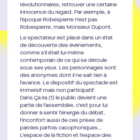
révolutionnaires, retrouver une certaine
Avec le soutien de la SACD et d’Arcadi Île-de-France.
innocence du regard. Par exemple, à
Les répétitions de Ça ira (1) Fin de Louis ont été accueillies à
l’époque Robespierre n’est pas
Nanterre-Amandiers, au CNCDC Châteauvallon, à l’ESACT/La
Robespierre, mais Monsieur Dupont.
Chaufferie Acte1/Liège, au Centquatre, à la Ferme du Buisson, au
Le spectateur est placé dans un état
Théâtre des Bouffes du Nord, à la Commune/Centre dramatique
de découverte des événements,
national d’Aubervilliers.
comme s’il était lui-même
contemporain de ce qui se déroule
Création le 16 septembre 2015 au Manège-Mons, dans le cadre de
sous ses yeux. Les personnages sont
Mons 2015 – Capitale européenne de la culture.
des anonymes dont il ne sait rien à
La Compagnie Louis Brouillard reçoit le soutien du Ministère de la
l’avance. Le dispositif du spectacle est
Culture/Drac Ile-de-France et de la Région Ile-de-France. Elle s’est
immersif mais non participatif.
vu décerner en 2016 le label de Compagnie à rayonnement national
Dans Ça ira (1) le public devient une
et international.
partie de l’assemblée, c’est pour lui
donner à sentir l’énergie du débat,
Joël Pommerat fait partie de l’association d’artistes de Nanterre-
l’inconfort aussi de ces prises de
Amandiers. La Compagnie Louis Brouillard est associée à la
paroles parfois cacophoniques…
Coursive/Scène Nationale de La Rochelle et la Comédie de Genève
L’espace de la fiction et l’espace des
et à partir de janvier 2020 au TNP/Théâtre National Populaire de