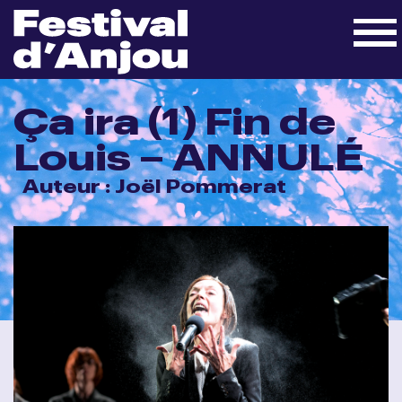
Ça ira (1) Fin de
Louis – ANNULÉ
Auteur : Joël Pommerat