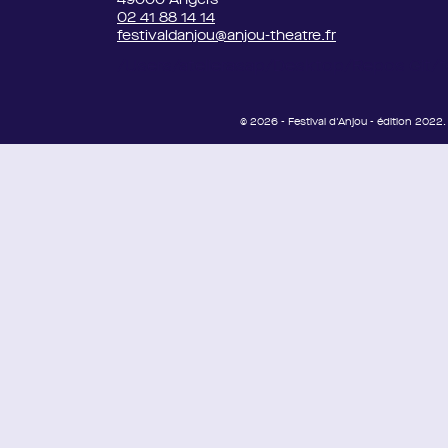
02 41 88 14 14
festivaldanjou@anjou-theatre.fr
/Users/atelierasap/Desktop/Repos Git/fe
© 2026 - Festival d'Anjou - édition 2022. 