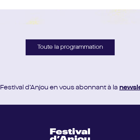
au lieu du spectacle (A/R).
Action réalisée grâce au soutien de la Fondation V
(
v.daboville@anjou-theatre.fr
), rendez-vous à 
Toute la programmation
 Festival d’Anjou en vous abonnant à la
newsl