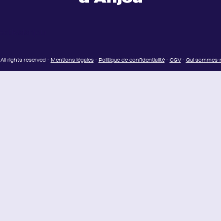
stivalanjou
All rights reserved -
Mentions légales
-
Politique de confidentialité
-
CGV
-
Qui sommes-