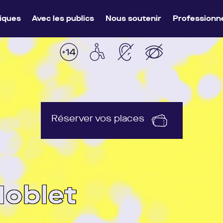
1h30
Château du Plessis-Macé
1h40
tiques
Avec les publics
Nous soutenir
Professionn
Réserver vos places
oblet