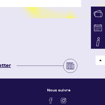
isio. Gratuit, sur réservation
18h30 au château du Plessis-Macé.
etter
Nous suivre