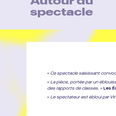
Autour du
spectacle
«
Ce spectacle saisissant convoque
«
La pièce, portée par un éblouis
des rapports de classes.
»
Les É
«
Le spectateur est ébloui par Vi